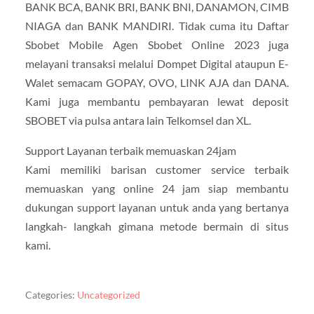
BANK BCA, BANK BRI, BANK BNI, DANAMON, CIMB
NIAGA dan BANK MANDIRI. Tidak cuma itu Daftar
Sbobet Mobile Agen Sbobet Online 2023 juga
melayani transaksi melalui Dompet Digital ataupun E-
Walet semacam GOPAY, OVO, LINK AJA dan DANA.
Kami juga membantu pembayaran lewat deposit
SBOBET via pulsa antara lain Telkomsel dan XL.
Support Layanan terbaik memuaskan 24jam
Kami memiliki barisan customer service terbaik
memuaskan yang online 24 jam siap membantu
dukungan support layanan untuk anda yang bertanya
langkah- langkah gimana metode bermain di situs
kami.
Categories:
Uncategorized