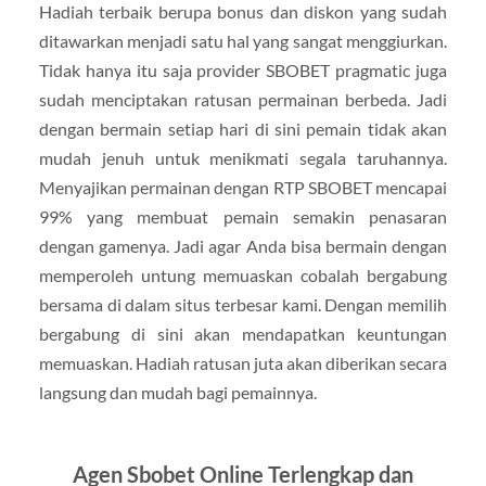
Hadiah terbaik berupa bonus dan diskon yang sudah
ditawarkan menjadi satu hal yang sangat menggiurkan.
Tidak hanya itu saja provider SBOBET pragmatic juga
sudah menciptakan ratusan permainan berbeda. Jadi
dengan bermain setiap hari di sini pemain tidak akan
mudah jenuh untuk menikmati segala taruhannya.
Menyajikan permainan dengan RTP SBOBET mencapai
99% yang membuat pemain semakin penasaran
dengan gamenya. Jadi agar Anda bisa bermain dengan
memperoleh untung memuaskan cobalah bergabung
bersama di dalam situs terbesar kami. Dengan memilih
bergabung di sini akan mendapatkan keuntungan
memuaskan. Hadiah ratusan juta akan diberikan secara
langsung dan mudah bagi pemainnya.
Agen Sbobet Online Terlengkap dan