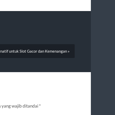
atif untuk Slot Gacor dan Kemenangan »
 yang wajib ditandai
*