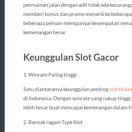
permainan jalan dengan adil tidak ada kecuranga
memberi bonus dan promo menarik ke beberapa 
beberapa pemain mempunyai kesempatan semak
kemenangan besar.
Keunggulan Slot Gacor
1. Winrate Paling tinggi
Satu diantaranya keunggulan penting
slot thail
di Indonesia. Dengan winrate yang cukup tingg
lebih besar buat mencapai kemenangan dalam ti
2. Banyak ragam Type Slot