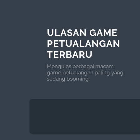
ULASAN GAME
PETUALANGAN
TERBARU
Mengulas berbagai macam
game petualangan paling yang
sedang booming