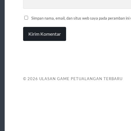
Simpan nama, email, dan situs web saya pada peramban ini
© 2026
ULASAN GAME PETUALANGAN TERBARU