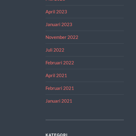
April 2023
Januari 2023
November 2022
Juli 2022
Februari 2022
April 2021
Februari 2021
Januari 2021
KATEGORI