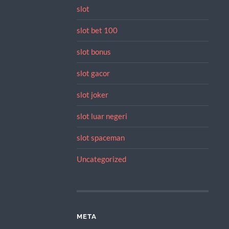
slot
slot bet 100
slot bonus
slot gacor
slot joker
slot luar negeri
slot spaceman
Uncategorized
META