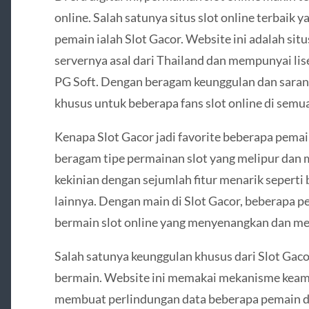
online. Salah satunya situs slot online terbaik 
pemain ialah Slot Gacor. Website ini adalah sit
servernya asal dari Thailand dan mempunyai lise
PG Soft. Dengan beragam keunggulan dan sarana 
khusus untuk beberapa fans slot online di semua
Kenapa Slot Gacor jadi favorite beberapa pemai
beragam tipe permainan slot yang melipur dan me
kekinian dengan sejumlah fitur menarik seperti 
lainnya. Dengan main di Slot Gacor, beberapa 
bermain slot online yang menyenangkan dan m
Salah satunya keunggulan khusus dari Slot Gac
bermain. Website ini memakai mekanisme keam
membuat perlindungan data beberapa pemain dan