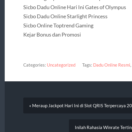
Sicbo Dadu Online Hari Ini Gates of Olympus
Sicbo Dadu Online Starlight Princess
Sicbo Online Toptrend Gaming
Kejar Bonus dan Promosi
Categories:
Uncategorized
Tags:
Dadu Online Resmi
,
« Meraup Jackpot Hari Ini di Slot QRIS Terpercaya 2
Inilah Rahasia Winrate Terti