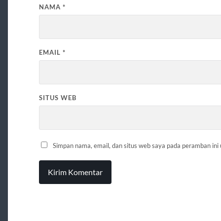
NAMA
*
EMAIL
*
SITUS WEB
Simpan nama, email, dan situs web saya pada peramban ini