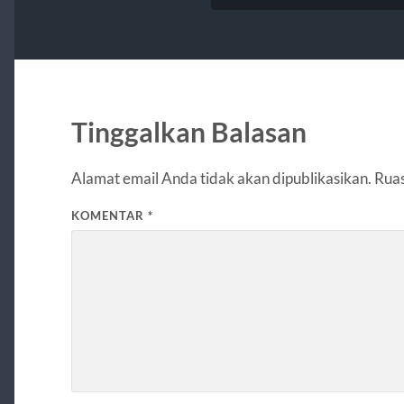
Tinggalkan Balasan
Alamat email Anda tidak akan dipublikasikan.
Ruas
KOMENTAR
*