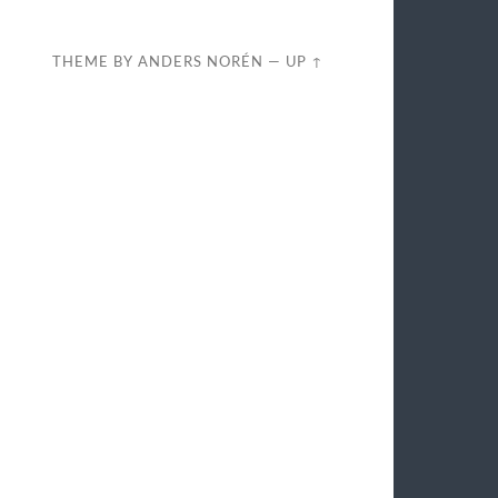
THEME BY
ANDERS NORÉN
—
UP ↑