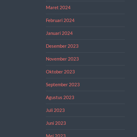
Maret 2024
Februari 2024
Januari 2024
Desember 2023
November 2023
Oktober 2023
September 2023
Agustus 2023
Juli 2023
Juni 2023
Mei 2023