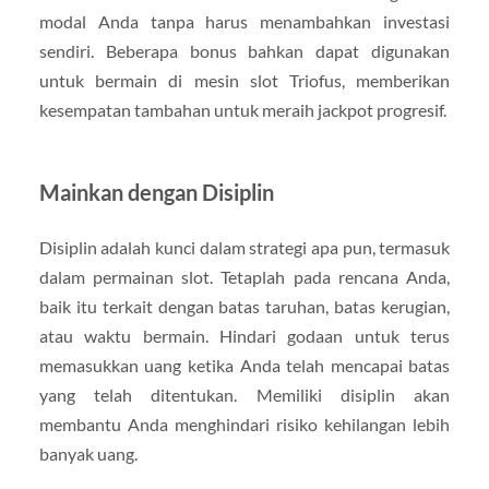
modal Anda tanpa harus menambahkan investasi
sendiri. Beberapa bonus bahkan dapat digunakan
untuk bermain di mesin slot Triofus, memberikan
kesempatan tambahan untuk meraih jackpot progresif.
Mainkan dengan Disiplin
Disiplin adalah kunci dalam strategi apa pun, termasuk
dalam permainan slot. Tetaplah pada rencana Anda,
baik itu terkait dengan batas taruhan, batas kerugian,
atau waktu bermain. Hindari godaan untuk terus
memasukkan uang ketika Anda telah mencapai batas
yang telah ditentukan. Memiliki disiplin akan
membantu Anda menghindari risiko kehilangan lebih
banyak uang.