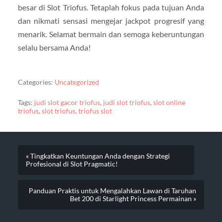
besar di Slot Triofus. Tetaplah fokus pada tujuan Anda
dan nikmati sensasi mengejar jackpot progresif yang
menarik. Selamat bermain dan semoga keberuntungan
selalu bersama Anda!
Categories:
Uncategorized
Tags:
judi slot gacor triofus
,
judi slot triofus
,
slot online
triofus
,
slot triofus
,
triofus slot
« Tingkatkan Keuntungan Anda dengan Strategi
Profesional di Slot Pragmatic!
Panduan Praktis untuk Mengalahkan Lawan di Taruhan
Bet 200 di Starlight Princess Permainan »