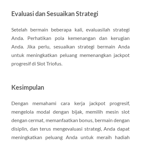
Evaluasi dan Sesuaikan Strategi
Setelah bermain beberapa kali, evaluasilah strategi
Anda. Perhatikan pola kemenangan dan kerugian
Anda. Jika perlu, sesuaikan strategi bermain Anda
untuk meningkatkan peluang memenangkan jackpot
progresif di Slot Triofus.
Kesimpulan
Dengan memahami cara kerja jackpot progresif,
mengelola modal dengan bijak, memilih mesin slot
dengan cermat, memanfaatkan bonus, bermain dengan
disiplin, dan terus mengevaluasi strategi, Anda dapat
meningkatkan peluang Anda untuk meraih hadiah