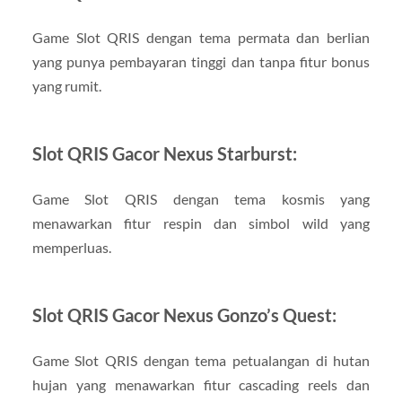
Game Slot QRIS dengan tema permata dan berlian
yang punya pembayaran tinggi dan tanpa fitur bonus
yang rumit.
Slot QRIS Gacor Nexus Starburst:
Game Slot QRIS dengan tema kosmis yang
menawarkan fitur respin dan simbol wild yang
memperluas.
Slot QRIS Gacor Nexus Gonzo’s Quest:
Game Slot QRIS dengan tema petualangan di hutan
hujan yang menawarkan fitur cascading reels dan