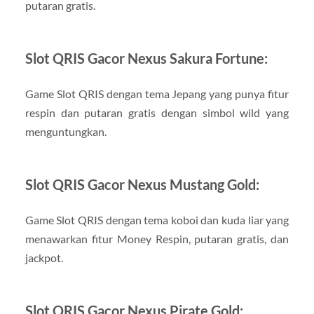
putaran gratis.
Slot QRIS Gacor Nexus Sakura Fortune:
Game Slot QRIS dengan tema Jepang yang punya fitur
respin dan putaran gratis dengan simbol wild yang
menguntungkan.
Slot QRIS Gacor Nexus Mustang Gold:
Game Slot QRIS dengan tema koboi dan kuda liar yang
menawarkan fitur Money Respin, putaran gratis, dan
jackpot.
Slot QRIS Gacor Nexus Pirate Gold: