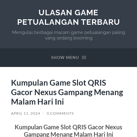
ULASAN GAME
PETUALANGAN TERBARU
Mengulas berbagai macam game petualangan paling
yang sedang booming
SHOW MENU
Kumpulan Game Slot QRIS
Gacor Nexus Gampang Menang
Malam Hari Ini
APRIL 11, 2024
/
0 COMMENTS
Kumpulan Game Slot QRIS Gacor Nexus
Gampang Menang Malam Hari Ini