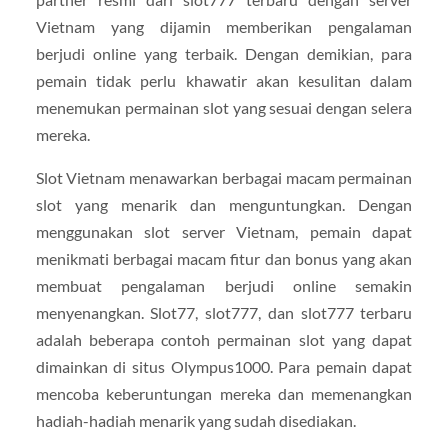
Vietnam yang dijamin memberikan pengalaman
berjudi online yang terbaik. Dengan demikian, para
pemain tidak perlu khawatir akan kesulitan dalam
menemukan permainan slot yang sesuai dengan selera
mereka.
Slot Vietnam menawarkan berbagai macam permainan
slot yang menarik dan menguntungkan. Dengan
menggunakan slot server Vietnam, pemain dapat
menikmati berbagai macam fitur dan bonus yang akan
membuat pengalaman berjudi online semakin
menyenangkan. Slot77, slot777, dan slot777 terbaru
adalah beberapa contoh permainan slot yang dapat
dimainkan di situs Olympus1000. Para pemain dapat
mencoba keberuntungan mereka dan memenangkan
hadiah-hadiah menarik yang sudah disediakan.