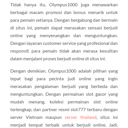
Tidak hanya itu, Olympus1000 juga menawarkan
berbagai macam promosi dan bonus menarik untuk
para pemain setianya. Dengan bergabung dan bermain
di situs ini, pemain dapat merasakan sensasi berjudi
online yang menyenangkan dan menguntungkan.
Dengan layanan customer service yang profesional dan
responsif, para pemain tidak akan merasa kesulitan
dalam menjalani proses berjudi online di situs ini.
Dengan demikian, Olympus1000 adalah pilihan yang
tepat bagi para pecinta judi online yang ingin
merasakan pengalaman berjudi yang berbeda dan
menguntungkan. Dengan permainan slot gacor yang
mudah menang, koleksi permainan slot online
terlengkap, dan partner resmi slot777 terbaru dengan
server Vietnam maupun
server thailand
, situs ini
menjadi tempat terbaik untuk berjudi online. Jadi,