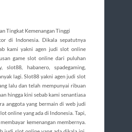
gan Tingkat Kemenangan Tinggi
cor di Indonesia. Dikala sepatutnya
ab kami yakni agen judi slot online
usan game slot online dari puluhan
y, slot88, habanero, spadegaming,
yak lagi. Slot88 yakni agen judi slot
yang lalu dan telah mempunyai ribuan
han hingga kini sebab kami senantiasa
a anggota yang bermain di web judi
lot online yang ada di Indonesia. Tapi,
am membayar kemenangan membernya.
udi slot online yang ada dikala ini.