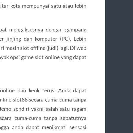
itar kota mempunyai satu atau lebih
dapat mengaksesnya dengan gampang
r jinjing dan komputer (PC). Lebih
mesin slot offline (judi) lagi. Di web
anyak opsi game slot online yang dapat
online dan keok terus, Anda dapat
nline slot88 secara cuma-cuma tanpa
demo sendiri yakni salah satu ragam
ecara cuma-cuma tanpa sepatutnya
ngga anda dapat menikmati sensasi