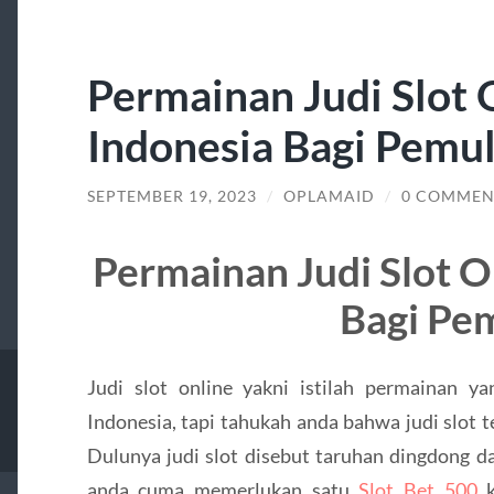
Permainan Judi Slot 
Indonesia Bagi Pemu
SEPTEMBER 19, 2023
/
OPLAMAID
/
0 COMMEN
Permainan Judi Slot O
Bagi Pe
Judi slot online yakni istilah permainan ya
Indonesia, tapi tahukah anda bahwa judi slot 
Dulunya judi slot disebut taruhan dingdong d
anda cuma memerlukan satu
Slot Bet 500
k