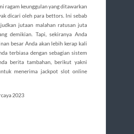
kni ragam keunggulan yang ditawarkan
ak dicari oleh para bettors. Ini sebab
udkan jutaan malahan ratusan juta
ang demikian. Tapi, sekiranya Anda
inan besar Anda akan lebih kerap kali
da terbiasa dengan sebagian sistem
nda berita tambahan, berikut yakni
 untuk menerima jackpot slot online
rcaya 2023