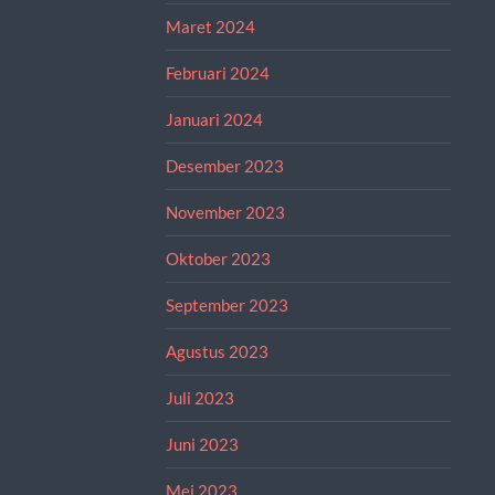
Maret 2024
Februari 2024
Januari 2024
Desember 2023
November 2023
Oktober 2023
September 2023
Agustus 2023
Juli 2023
Juni 2023
Mei 2023