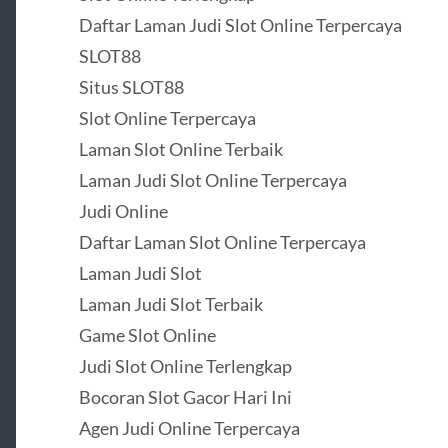
Daftar Laman Judi Slot Online Terpercaya
SLOT88
Situs SLOT88
Slot Online Terpercaya
Laman Slot Online Terbaik
Laman Judi Slot Online Terpercaya
Judi Online
Daftar Laman Slot Online Terpercaya
Laman Judi Slot
Laman Judi Slot Terbaik
Game Slot Online
Judi Slot Online Terlengkap
Bocoran Slot Gacor Hari Ini
Agen Judi Online Terpercaya