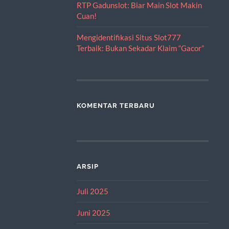
RTP Gadunslot: Biar Main Slot Makin
Cuan!
Mengidentifikasi Situs Slot777
Terbaik: Bukan Sekadar Klaim “Gacor”
KOMENTAR TERBARU
ARSIP
Juli 2025
Juni 2025