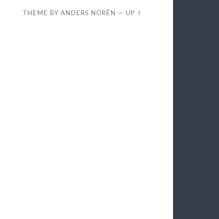
THEME BY
ANDERS NORÉN
—
UP ↑