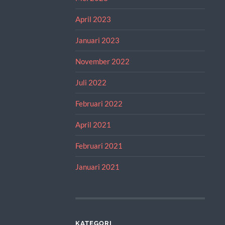
April 2023
Januari 2023
November 2022
Juli 2022
Februari 2022
April 2021
Februari 2021
Januari 2021
KATEGORI