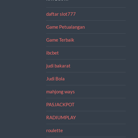
daftar slot777
Game Petualangan
Game Terbaik
ibcbet
judi bakarat
Judi Bola
mahjong ways
PASJACKPOT
RADIUMPLAY
roulette