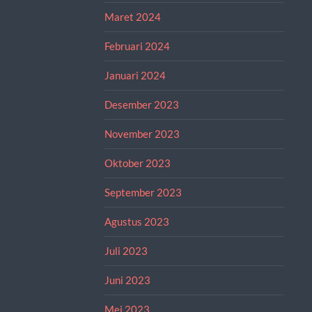
Maret 2024
Februari 2024
Januari 2024
Desember 2023
November 2023
Oktober 2023
September 2023
Agustus 2023
Juli 2023
Juni 2023
Mei 2023