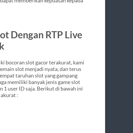
 dapat memberikan kepuasan kepada
ot Dengan RTP Live
k
ki bocoran slot gacor terakurat, kami
main slot menjadi nyata, dan terus
i tempat taruhan slot yang gampang
uga memiliki banyak jenis game slot
 user ID saja. Berikut di bawah ini
akurat :